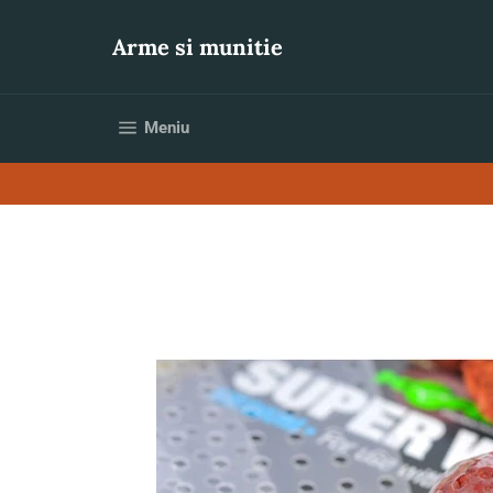
Sari
la
Arme si munitie
conținut
Navigare pe site
Meniu