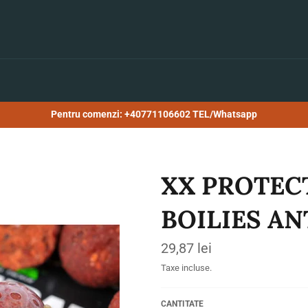
Pentru comenzi: +40771106602 TEL/Whatsapp
XX PROTECT
BOILIES AN
Preț
29,87 lei
obișnuit
Taxe incluse.
CANTITATE