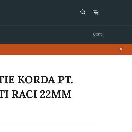
CAUTĂ
Coș
Caută
Cont
Închid
IE KORDA PT.
TI RACI 22MM