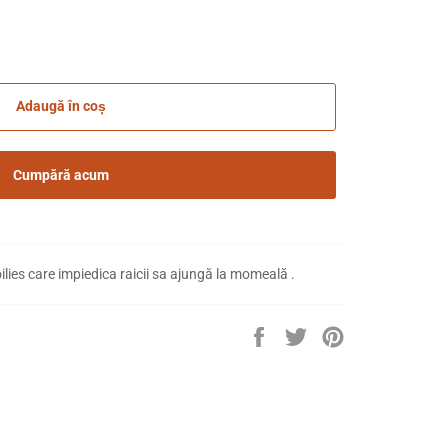
Adaugă în coș
Cumpără acum
ilies care impiedica raicii sa ajungă la momeală .
Distribuie
Trimite
Pin
pe
Tweet
pe
Facebook
pe
Pinterest
Twitter