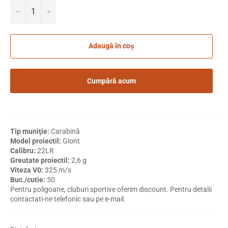
−
+
Adaugă în coș
Cumpără acum
Tip muniţie:
Carabină
Model proiectil:
Glont
Calibru:
22LR
Greutate proiectil:
2,6 g
Viteza V0:
325 m/s
Buc./cutie:
50
Pentru poligoane, cluburi sportive oferim discount. Pentru detalii
contactati-ne telefonic sau pe e-mail.