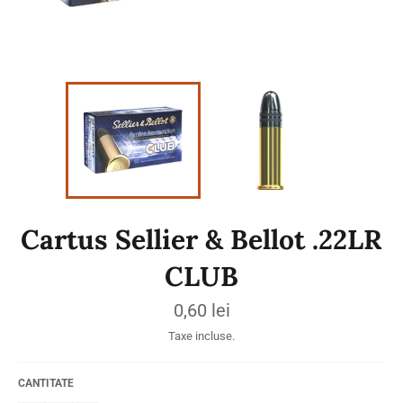
Cartus Sellier & Bellot .22LR
CLUB
Preț
0,60 lei
obișnuit
Taxe incluse.
CANTITATE