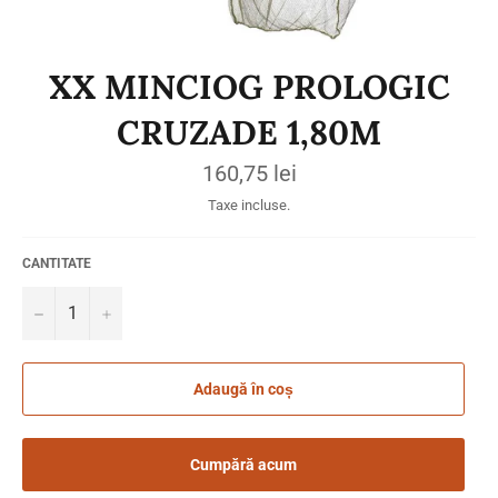
XX MINCIOG PROLOGIC
CRUZADE 1,80M
Preț
160,75 lei
obișnuit
Taxe incluse.
CANTITATE
−
+
Adaugă în coș
Cumpără acum