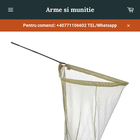
Sari
Arme si munitie
Co
la
conținut
Navigare
pe
site
Pentru comenzi: +40771106602 TEL/Whatsapp
Închid