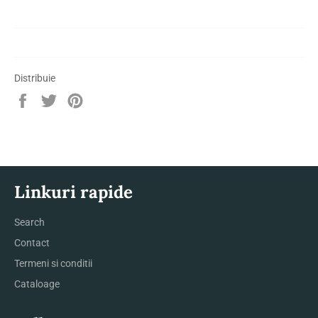
Distribuie
Distribuie
Trimite
Pin
pe
Tweet
pe
Facebook
pe
Pinterest
Twitter
Linkuri rapide
Search
Contact
Termeni si conditii
Cataloage