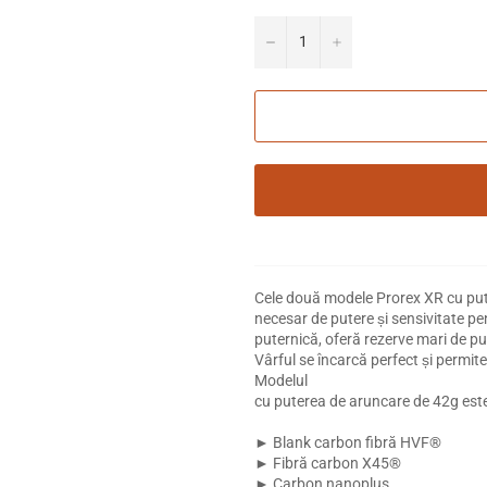
−
+
Cele două modele Prorex XR cu pute
necesar de putere și sensivitate pe
puternică, oferă rezerve mari de put
Vârful se încarcă perfect și permite
Modelul
cu puterea de aruncare de 42g este 
► Blank carbon fibră HVF®
► Fibră carbon X45®
► Carbon nanoplus