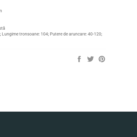
m
stă
 Lungime tronsoane: 104; Putere de aruncare: 40-120;
Distribuie
Trimite
Pin
pe
Tweet
pe
Facebook
pe
Pinterest
Twitter