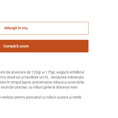
Adaugă în coș
Cumpără acum
re de aruncare de 120gr și 175gr, asigură echilibrul
ntru shad-uri și hardbait-uri XL. Secțiunea mânerului
ere în timpul luptei, prezentarea nălucii și aruncările.
 aruncări precise, cu năluci grele la distanțe mari.
realizat pentru pescuitul cu năluci ușoare și medii.