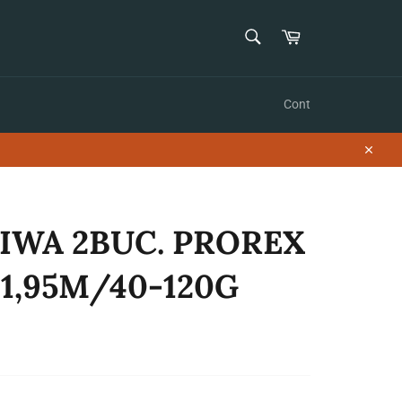
CAUTĂ
Coș
Caută
Cont
Închid
IWA 2BUC. PROREX
 1,95M/40-120G