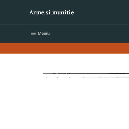
Sari
la
Arme si munitie
conținut
Navigare pe site
Meniu