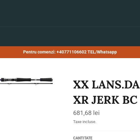
Pentru comenzi: +40771106602 TEL/Whatsapp
XX LANS.DA
XR JERK BC
Preț
681,68 lei
obișnuit
Taxe incluse.
CANTITATE