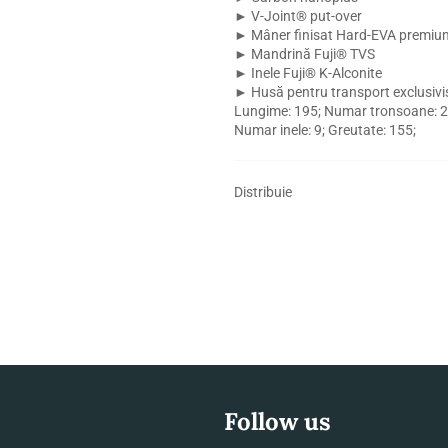
► V-Joint® put-over
► Mâner finisat Hard-EVA premiu
► Mandrină Fuji® TVS
► Inele Fuji® K-Alconite
► Husă pentru transport exclusivi
Lungime: 195; Numar tronsoane: 2;
Numar inele: 9; Greutate: 155;
Distribuie
Follow us