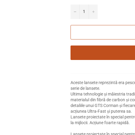
−
+
Aceste lansete reprezintă era pescu
serie de lansete.
Ultima tehnologie și măiestria trad
materialul din fibră de carbon și co
detaliile unui GTS Corman și fiecare
acțiunea Ultra-Fast și puterea sa.
Lansete proiectate în special pentr
la mijlocii. Acțiune foarte rapidă.
Lansete proiectate în special pentr