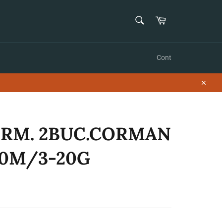
CAUTĂ
Coș
Caută
Cont
Închid
ORM. 2BUC.CORMAN
60M/3-20G