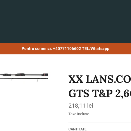
Pentru comenzi: +40771106602 TEL/Whatsapp
XX LANS.C
GTS T&P 2,
Preț
218,11 lei
obișnuit
Taxe incluse.
CANTITATE