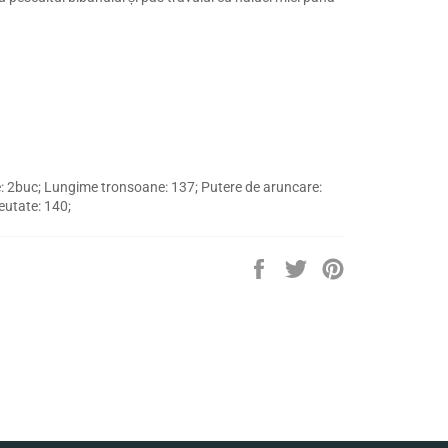
 2buc; Lungime tronsoane: 137; Putere de aruncare:
utate: 140;
Distribuie
Trimite
Pin
pe
Tweet
pe
Facebook
pe
Pinterest
Twitter