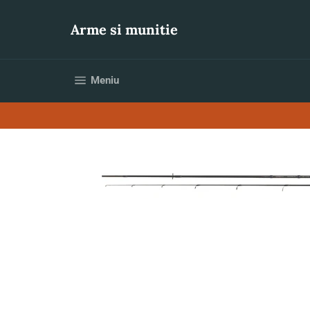
Sari
la
Arme si munitie
conținut
Navigare pe site
Meniu