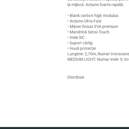
la mijlocii. Acțiune foarte rapidă.
• Blank carbon high modulus
• Acțiune Ultra-Fast
• Mâner finisat EVA premium
• Mandrină Sensi-Touch
• Inele SiC
• Suport cârlig
• Husă protecţie
Lungime: 2,70m; Numar tronsoane:
MEDIUM LIGHT; Numar inele: 9; Gre
Distribuie