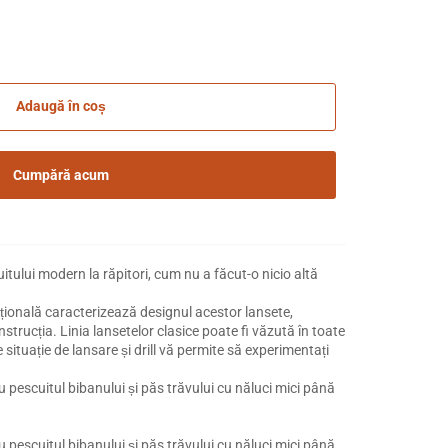
Adaugă în coș
Cumpără acum
itului modern la răpitori, cum nu a făcut-o nicio altă
ițională caracterizează designul acestor lansete,
nstrucția. Linia lansetelor clasice poate fi văzută în toate
 situație de lansare și drill vă permite să experimentați
u pescuitul bibanului și păs trăvului cu năluci mici până
u pescuitul bibanului și păs trăvului cu năluci mici până