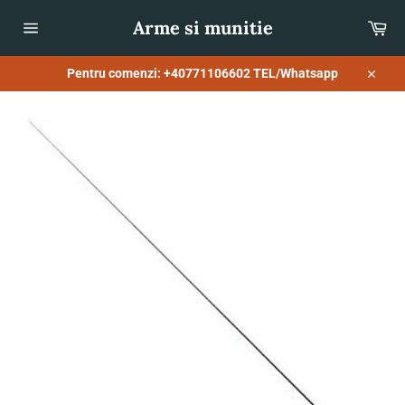
Sari
Arme si munitie
Co
la
conținut
Navigare
pe
site
Pentru comenzi: +40771106602 TEL/Whatsapp
Închid