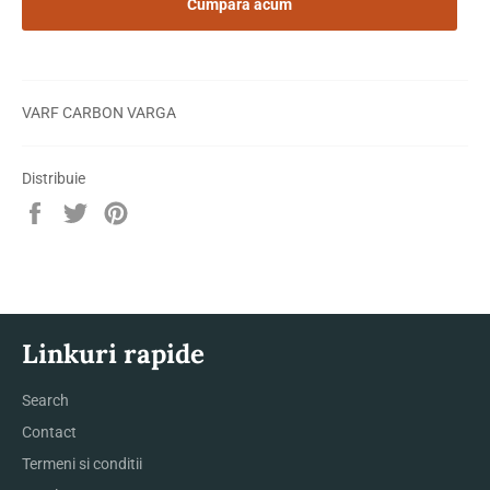
Cumpără acum
VARF CARBON VARGA
Distribuie
Distribuie
Trimite
Pin
pe
Tweet
pe
Facebook
pe
Pinterest
Twitter
Linkuri rapide
Search
Contact
Termeni si conditii