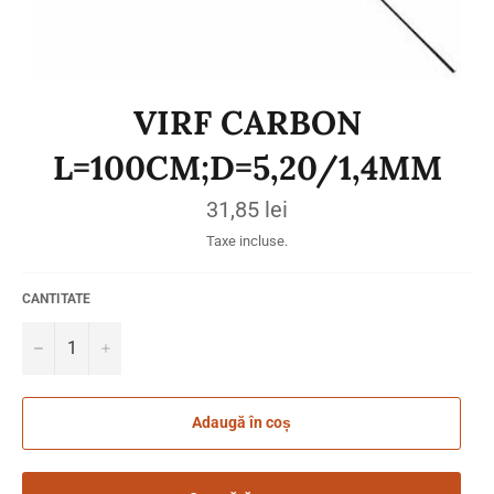
VIRF CARBON
L=100CM;D=5,20/1,4MM
Preț
31,85 lei
obișnuit
Taxe incluse.
CANTITATE
−
+
Adaugă în coș