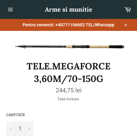
Sari
Arme si munitie
Co
la
conținut
Navigare
pe
site
Pentru comenzi: +40771106602 TEL/Whatsapp
Închid
TELE.MEGAFORCE
3,60M/70-150G
Preț
244,75 lei
obișnuit
Taxe incluse.
CANTITATE
−
+