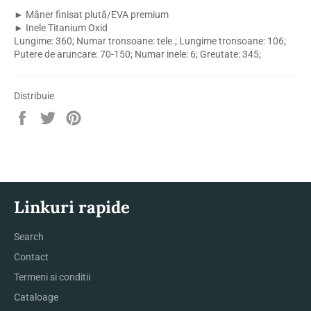
► Mâner finisat plută/EVA premium
► Inele Titanium Oxid
Lungime: 360; Numar tronsoane: tele.; Lungime tronsoane: 106;
Putere de aruncare: 70-150; Numar inele: 6; Greutate: 345;
Distribuie
Distribuie
Trimite
Pin
pe
Tweet
pe
Facebook
pe
Pinterest
Twitter
Linkuri rapide
Search
Contact
Termeni si conditii
Cataloage