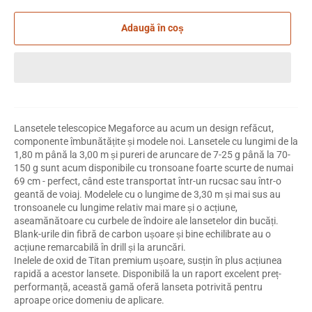
Adaugă în coș
Lansetele telescopice Megaforce au acum un design refăcut,
componente îmbunătățite și modele noi. Lansetele cu lungimi de la
1,80 m până la 3,00 m și pureri de aruncare de 7-25 g până la 70-
150 g sunt acum disponibile cu tronsoane foarte scurte de numai
69 cm - perfect, când este transportat într-un rucsac sau într-o
geantă de voiaj. Modelele cu o lungime de 3,30 m și mai sus au
tronsoanele cu lungime relativ mai mare și o acțiune,
aseamănătoare cu curbele de îndoire ale lansetelor din bucăți.
Blank-urile din fibră de carbon ușoare și bine echilibrate au o
acțiune remarcabilă în drill și la aruncări.
Inelele de oxid de Titan premium ușoare, susțin în plus acțiunea
rapidă a acestor lansete. Disponibilă la un raport excelent preț-
performanță, această gamă oferă lanseta potrivită pentru
aproape orice domeniu de aplicare.