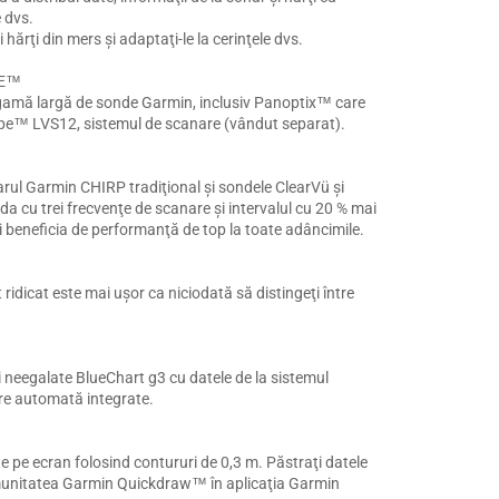
e dvs.
 hărţi din mers şi adaptaţi-le la cerinţele dvs.
PE™
amă largă de sonde Garmin, inclusiv Panoptix™ care
cope™ LVS12, sistemul de scanare (vândut separat).
rul Garmin CHIRP tradiţional şi sondele ClearVü şi
nda cu trei frecvenţe de scanare şi intervalul cu 20 % mai
beneficia de performanţă de top la toate adâncimile.
t ridicat este mai uşor ca niciodată să distingeţi între
ii neegalate BlueChart g3 cu datele de la sistemul
re automată integrate.
te pe ecran folosind contururi de 0,3 m. Păstraţi datele
comunitatea Garmin Quickdraw™ în aplicaţia Garmin