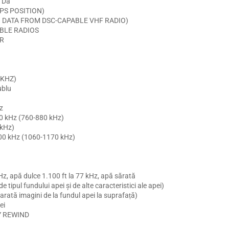
 Da
IPS POSITION)
ON DATA FROM DSC-CAPABLE VHF RADIO)
BLE RADIOS
AR
 KHZ)
ublu
z
800 kHz (760-880 kHz)
 kHz)
1.200 kHz (1060-1170 kHz)
z, apă dulce 1.100 ft la 77 kHz, apă sărată
tipul fundului apei şi de alte caracteristici ale apei)
arată imagini de la fundul apei la suprafață)
ei
RY REWIND