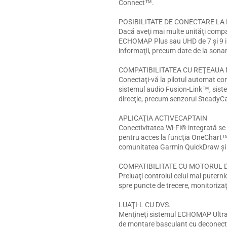
Connect™.
POSIBILITATE DE CONECTARE LA
Dacă aveţi mai multe unităţi compa
ECHOMAP Plus sau UHD de 7 şi 9 inc
informaţii, precum date de la sonar, 
COMPATIBILITATEA CU REŢEAUA
Conectaţi-vă la pilotul automat com
sistemul audio Fusion-Link™, siste
direcţie, precum senzorul SteadyCa
APLICAŢIA ACTIVECAPTAIN
Conectivitatea Wi-Fi® integrată se 
pentru acces la funcţia OneChart™, 
comunitatea Garmin QuickDraw şi m
COMPATIBILITATE CU MOTORUL 
Preluaţi controlul celui mai puternic
spre puncte de trecere, monitorizaţi
LUAŢI-L CU DVS.
Menţineţi sistemul ECHOMAP Ultra î
de montare basculant cu deconectar