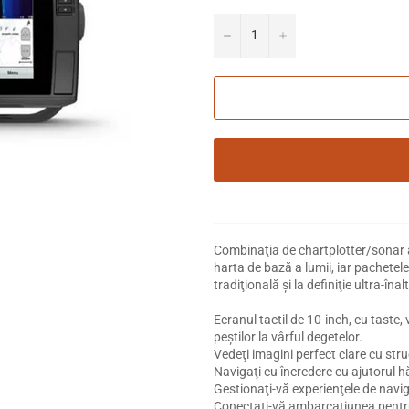
−
+
Combinaţia de chartplotter/sonar are
harta de bază a lumii, iar pachete
tradiţională şi la definiţie ultra-înal
Ecranul tactil de 10-inch, cu taste
peştilor la vârful degetelor.
Vedeţi imagini perfect clare cu stru
Navigaţi cu încredere cu ajutorul 
Gestionaţi-vă experienţele de navi
Conectaţi-vă ambarcaţiunea pentru a