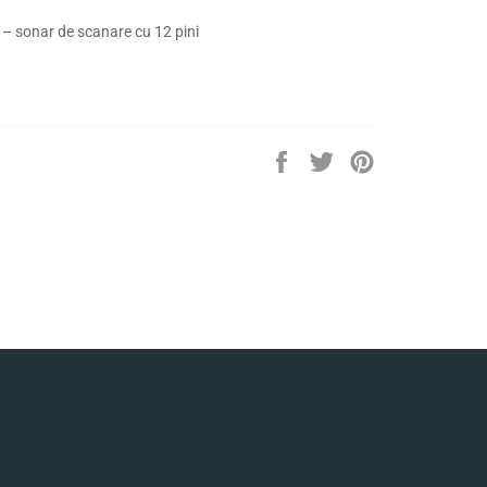
 – sonar de scanare cu 12 pini
Distribuie
Trimite
Pin
pe
Tweet
pe
Facebook
pe
Pinterest
Twitter