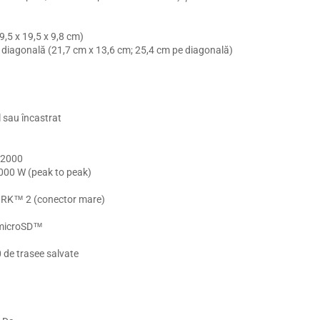
29,5 x 19,5 x 9,8 cm)
pe diagonală (21,7 cm x 13,6 cm; 25,4 cm pe diagonală)
l sau încastrat
 2000
000 W (peak to peak)
K™ 2 (conector mare)
i microSD™
 de trasee salvate