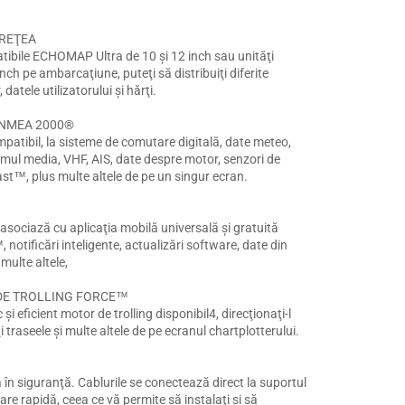
 REŢEA
tibile ECHOMAP Ultra de 10 şi 12 inch sau unităţi
h pe ambarcaţiune, puteţi să distribuiţi diferite
datele utilizatorului şi hărţi.
 NMEA 2000®
patibil, la sisteme de comutare digitală, date meteo,
mul media, VHF, AIS, date despre motor, senzori de
st™, plus multe altele de pe un singur ecran.
asociază cu aplicaţia mobilă universală şi gratuită
notificări inteligente, actualizări software, date din
ulte altele,
DE TROLLING FORCE™
 şi eficient motor de trolling disponibil4, direcţionaţi-l
 traseele şi multe altele de pe ecranul chartplotterului.
n siguranţă. Cablurile se conectează direct la suportul
e rapidă, ceea ce vă permite să instalaţi şi să