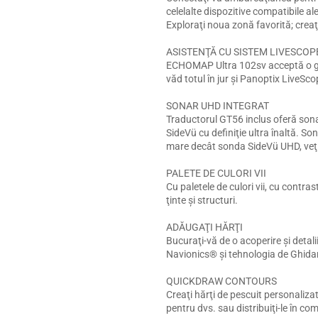
celelalte dispozitive compatibile al
Exploraţi noua zonă favorită; creaţi
ASISTENŢĂ CU SISTEM LIVESCO
ECHOMAP Ultra 102sv acceptă o g
văd totul în jur şi Panoptix LiveS
SONAR UHD INTEGRAT
Traductorul GT56 inclus oferă sona
SideVü cu definiţie ultra înaltă. So
mare decât sonda SideVü UHD, veţi 
PALETE DE CULORI VII
Cu paletele de culori vii, cu contras
ţinte şi structuri.
ADĂUGAŢI HĂRŢI
Bucuraţi-vă de o acoperire şi detal
Navionics® şi tehnologia de Ghida
QUICKDRAW CONTOURS
Creaţi hărţi de pescuit personaliza
pentru dvs. sau distribuiţi-le în 