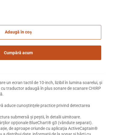
Adaugă în coș
Cumpără acum
 un ecran tactil de 10-inch, lizibil în lumina soarelui, şi
le cu traductor adaugă în plus sonare de scanare CHIRP
tă.
, vă aduce cunoştinţele practice privind detectarea
ctura submersă şi peştii, în detalii uimitoare.
hărţilor opţionale BlueChart® g3 (vândute separat).
gație, de aproape oriunde cu aplicaţia ActiveCaptain®
 distribui date, informaţii de la sonar şi hărţi cu