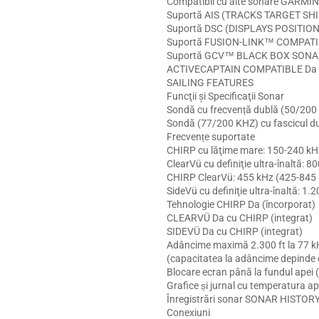
Compatibil cu alte sonare GARMIN
Suportă AIS (TRACKS TARGET SH
Suportă DSC (DISPLAYS POSITI
Suportă FUSION-LINK™ COMPATI
Suportă GCV™ BLACK BOX SON
ACTIVECAPTAIN COMPATIBLE Da
SAILING FEATURES
Funcţii şi Specificaţii Sonar
Sondă cu frecvență dublă (50/200
Sondă (77/200 KHZ) cu fascicul d
Frecvențe suportate
CHIRP cu lăţime mare: 150-240 kH
ClearVü cu definiţie ultra-înaltă: 
CHIRP ClearVü: 455 kHz (425-845
SideVü cu definiţie ultra-înaltă: 
Tehnologie CHIRP Da (încorporat)
CLEARVÜ Da cu CHIRP (integrat)
SIDEVÜ Da cu CHIRP (integrat)
Adâncime maximă 2.300 ft la 77 kH
(capacitatea la adâncime depinde de 
Blocare ecran până la fundul apei (
Grafice și jurnal cu temperatura ap
Înregistrări sonar SONAR HISTO
Conexiuni