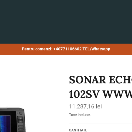
Pentru comenzi: +40771106602 TEL/Whatsapp
SONAR ECH
102SV WW
Preț
11.287,16 lei
obișnuit
Taxe incluse.
CANTITATE