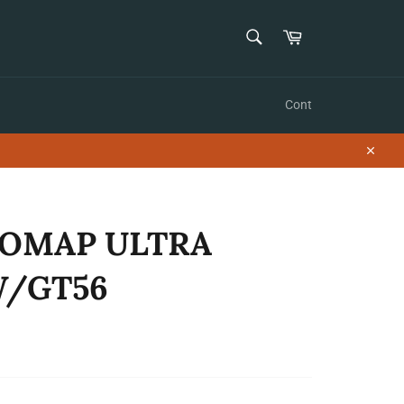
CAUTĂ
Coș
Caută
Cont
Închid
OMAP ULTRA
W/GT56