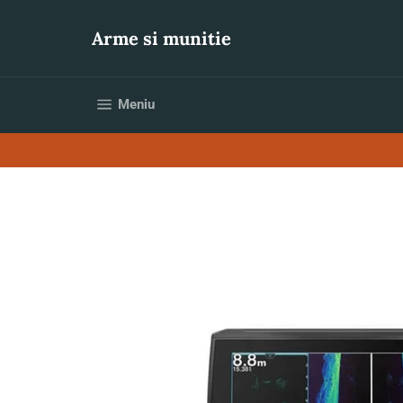
Sari
la
Arme si munitie
conținut
Navigare pe site
Meniu