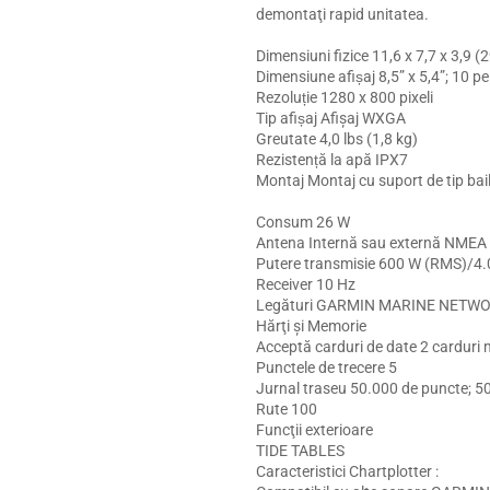
demontaţi rapid unitatea.
Dimensiuni fizice 11,6 x 7,7 x 3,9 (
Dimensiune afișaj 8,5” x 5,4”; 10 
Rezoluție 1280 x 800 pixeli
Tip afișaj Afişaj WXGA
Greutate 4,0 lbs (1,8 kg)
Rezistență la apă IPX7
Montaj Montaj cu suport de tip bai
Consum 26 W
Antena Internă sau externă NMEA
Putere transmisie 600 W (RMS)/4.
Receiver 10 Hz
Legături GARMIN MARINE NETWOR
Hărţi şi Memorie
Acceptă carduri de date 2 cardur
Punctele de trecere 5
Jurnal traseu 50.000 de puncte; 50
Rute 100
Funcţii exterioare
TIDE TABLES
Caracteristici Chartplotter :