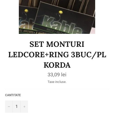
SET MONTURI
LEDCORE+RING 3BUC/PL
KORDA
Preț
33,09 lei
obișnuit
Taxe incluse.
CANTITATE
−
+