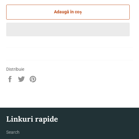
Adaugă în coș
Distribuie
Distribuie
Trimite
Pin
pe
Tweet
pe
Facebook
pe
Pinterest
Twitter
Linkuri rapide
Search