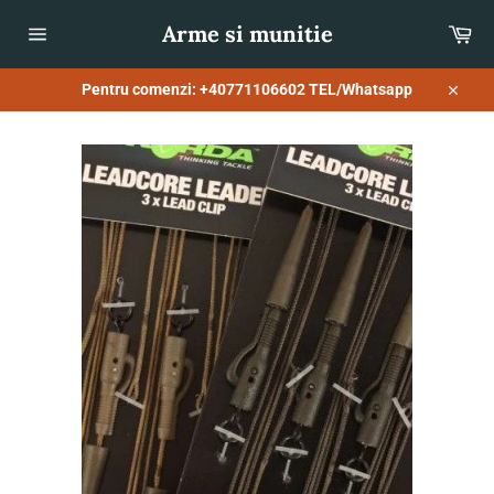
Sari
Arme si munitie
Co
la
conținut
Navigare
pe
site
Pentru comenzi: +40771106602 TEL/Whatsapp
Închid