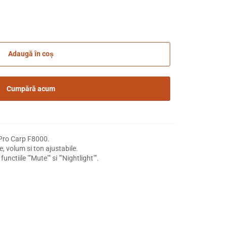
Adaugă în coș
Cumpără acum
 Pro Carp F8000.
te, volum si ton ajustabile.
unctiile ""Mute"" si ""Nightlight"".