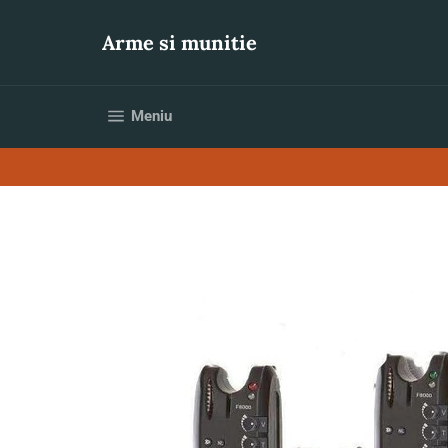
Sari
la
Arme si munitie
conținut
Navigare pe site
Meniu