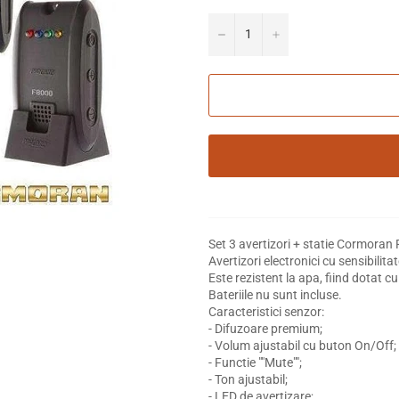
−
+
Set 3 avertizori + statie Cormoran
Avertizori electronici cu sensibilita
Este rezistent la apa, fiind dotat cu f
Bateriile nu sunt incluse.
Caracteristici senzor:
- Difuzoare premium;
- Volum ajustabil cu buton On/Off;
- Functie ""Mute"";
- Ton ajustabil;
- LED de avertizare;