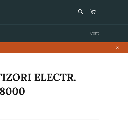
CAUTĂ
Coș
Caută
Cont
Închid
TIZORI ELECTR.
F8000