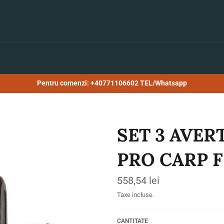
Pentru comenzi: +40771106602 TEL/Whatsapp
SET 3 AVER
PRO CARP 
Preț
558,54 lei
obișnuit
Taxe incluse.
CANTITATE