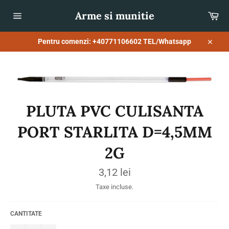
Sari
Arme si munitie
Co
la
conținut
Navigare
pe
site
Pentru comenzi: +40771106602 TEL/Whatsapp
Închid
PLUTA PVC CULISANTA
PORT STARLITA D=4,5MM
2G
Preț
3,12 lei
obișnuit
Taxe incluse.
CANTITATE