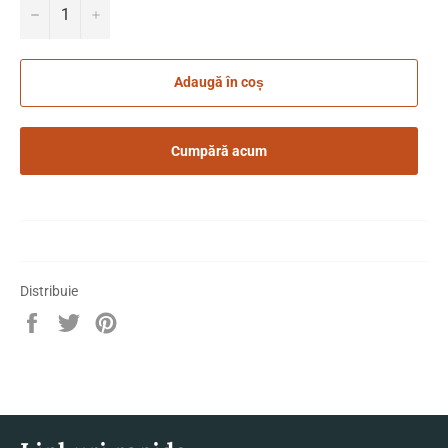
−
+
Adaugă în coș
Cumpără acum
Distribuie
Distribuie
Trimite
Pin
pe
Tweet
pe
Facebook
pe
Pinterest
Twitter