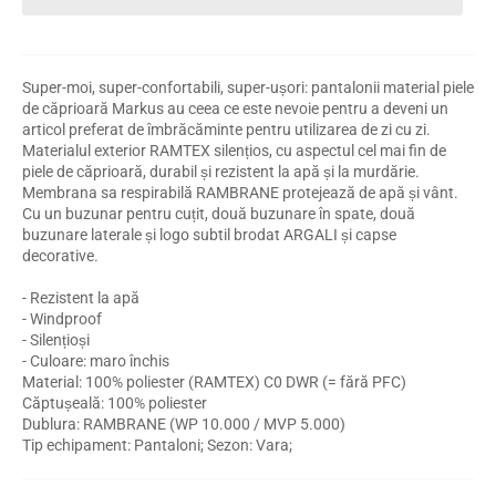
Super-moi, super-confortabili, super-ușori: pantalonii material piele
de căprioară Markus au ceea ce este nevoie pentru a deveni un
articol preferat de îmbrăcăminte pentru utilizarea de zi cu zi.
Materialul exterior RAMTEX silențios, cu aspectul cel mai fin de
piele de căprioară, durabil și rezistent la apă și la murdărie.
Membrana sa respirabilă RAMBRANE protejează de apă și vânt.
Cu un buzunar pentru cuțit, două buzunare în spate, două
buzunare laterale și logo subtil brodat ARGALI și capse
decorative.
- Rezistent la apă
- Windproof
- Silențioși
- Culoare: maro închis
Material: 100% poliester (RAMTEX) C0 DWR (= fără PFC)
Căptușeală: 100% poliester
Dublura: RAMBRANE (WP 10.000 / MVP 5.000)
Tip echipament: Pantaloni; Sezon: Vara;