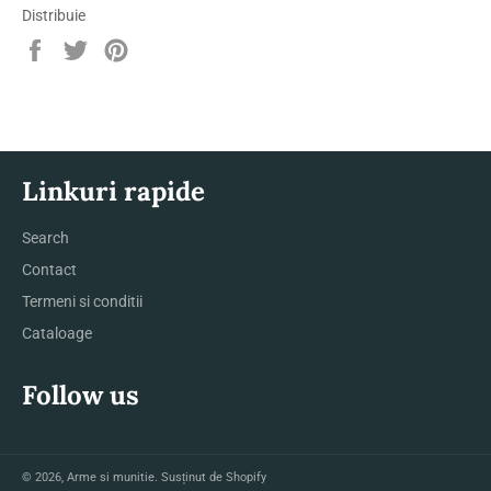
Distribuie
Distribuie
Trimite
Pin
pe
Tweet
pe
Facebook
pe
Pinterest
Twitter
Linkuri rapide
Search
Contact
Termeni si conditii
Cataloage
Follow us
© 2026,
Arme si munitie
. Susținut de Shopify