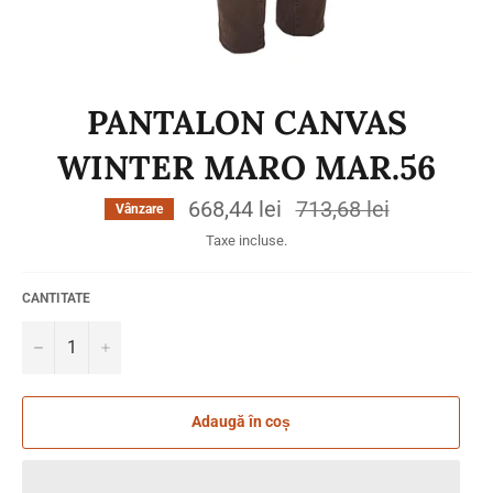
PANTALON CANVAS
WINTER MARO MAR.56
668,44 lei
Preț
713,68 lei
Vânzare
obișnuit
Taxe incluse.
CANTITATE
−
+
Adaugă în coș