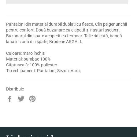
Pantaloni din material durabil dublați cu fleece. Clin pe genunchii
pentru confort. Două buzunare cu clapetă și nasturi ascunși.
Buzunarul din spate acoperit cu fermoar. Talie ridicată, bandă
lână în zona din spate, Broderie ARGALI.
Culoare: maro închis
Material: bumbac 100%
Căptușeală: 100% poliester
Tip echipament: Pantaloni; Sezon: Vara;
Distribuie
Distribuie
Trimite
Pin
pe
Tweet
pe
Facebook
pe
Pinterest
Twitter