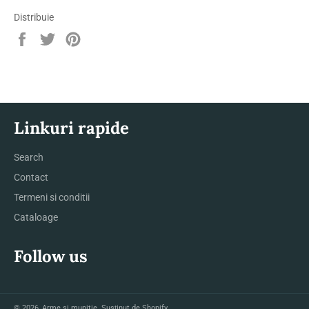
Distribuie
Distribuie
Trimite
Pin
pe
Tweet
pe
Facebook
pe
Pinterest
Twitter
Linkuri rapide
Search
Contact
Termeni si conditii
Cataloage
Follow us
© 2026,
Arme si munitie
. Susținut de Shopify