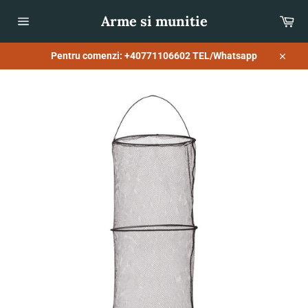
Sari
Arme si munitie
Co
la
conținut
Navigare
pe
site
Pentru comenzi: +40771106602 TEL/Whatsapp
Închid