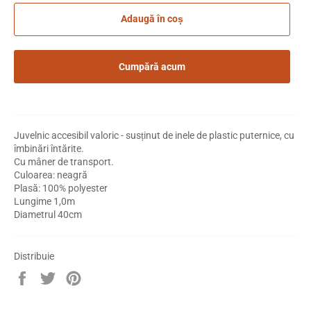
Adaugă în coș
Cumpără acum
Juvelnic accesibil valoric - susținut de inele de plastic puternice, cu
îmbinări întărite.
Cu mâner de transport.
Culoarea: neagră
Plasă: 100% polyester
Lungime 1,0m
Diametrul 40cm
Distribuie
Distribuie
Trimite
Pin
pe
Tweet
pe
Facebook
pe
Pinterest