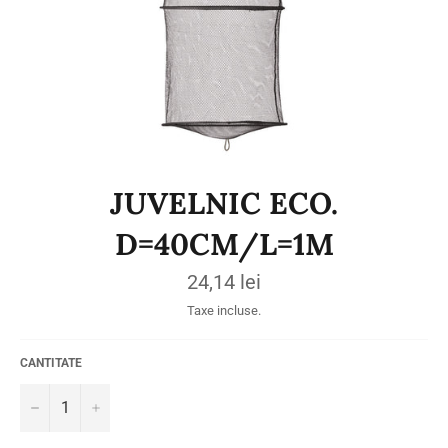
JUVELNIC ECO.
D=40CM/L=1M
Preț
24,14 lei
obișnuit
Taxe incluse.
CANTITATE
−
+