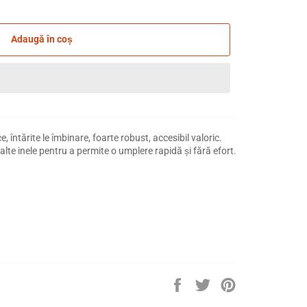
Adaugă în coș
e, întărite le îmbinare, foarte robust, accesibil valoric.
lalte inele pentru a permite o umplere rapidă și fără efort.
Distribuie
Trimite
Pin
pe
Tweet
pe