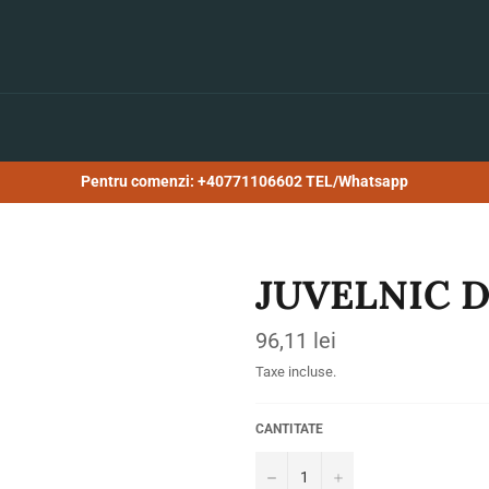
Pentru comenzi: +40771106602 TEL/Whatsapp
JUVELNIC 
Preț
96,11 lei
obișnuit
Taxe incluse.
CANTITATE
−
+