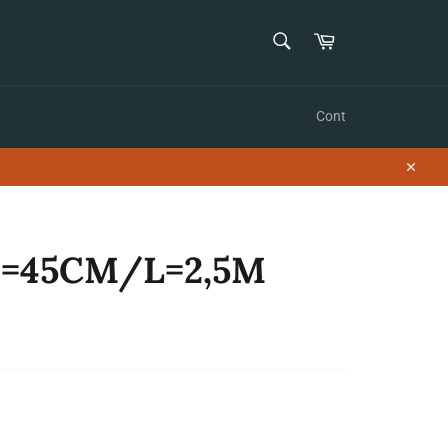
CAUTĂ
Coș
Caută
Cont
Închid
D=45CM/L=2,5M