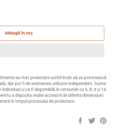
Adaugă în coș
imente au fost proiectate astfel încât să se potrivească
ipală, dar pot fi de asemenea utilizate independent. Gama
ndividual și va fi disponibilă în versiunile cu 6, 8, 9 și 16
tru a depozita multe accesorii de diferite dimensiuni.
derare în timpul procesului de proiectare.
Distribuie
Trimite
Pin
pe
Tweet
pe
Facebook
pe
Pinterest
Twitter