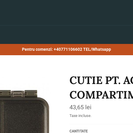
Pentru comenzi: +40771106602 TEL/Whatsapp
CUTIE PT. 
COMPARTI
Preț
43,65 lei
obișnuit
Taxe incluse.
CANTITATE