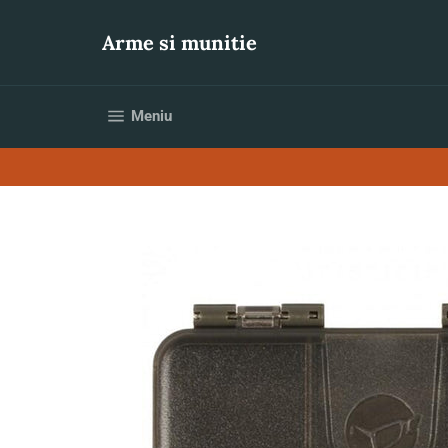
Sari
la
Arme si munitie
conținut
Navigare pe site
Meniu