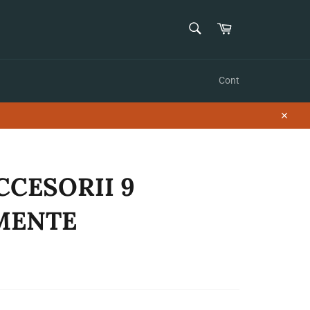
CAUTĂ
Coș
Caută
Cont
Închid
ACCESORII 9
MENTE