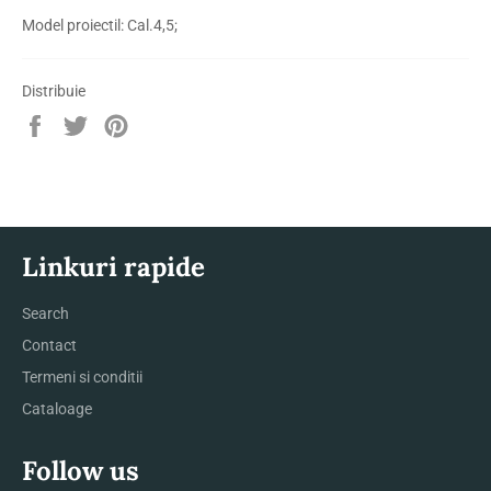
Model proiectil: Cal.4,5;
Distribuie
Distribuie
Trimite
Pin
pe
Tweet
pe
Facebook
pe
Pinterest
Twitter
Linkuri rapide
Search
Contact
Termeni si conditii
Cataloage
Follow us