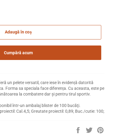
Adaugă în coș
Cumpără acum
un pelete versatil, care iese în evidență datorită
inta. Forma sa speciala face diferența. Cu aceasta, este pe
ânătoarea la combatere dar şi pentru tirul sportiv.
onibil într-un ambalaj blister de 100 bucăţi.
oiectil: Cal.4,5; Greutate proiectil: 0,89; Buc./cutie: 100;
Distribuie
Trimite
Pin
pe
Tweet
pe