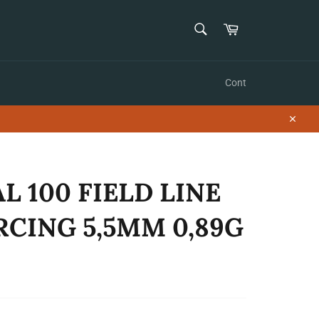
CAUTĂ
Coș
Caută
Cont
Închid
L 100 FIELD LINE
CING 5,5MM 0,89G