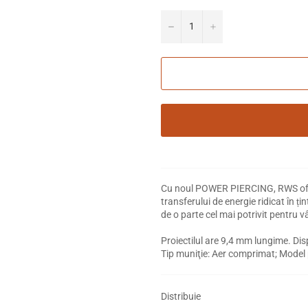
−
+
Cu noul POWER PIERCING, RWS oferă 
transferului de energie ridicat în ț
de o parte cel mai potrivit pentru v
Proiectilul are 9,4 mm lungime. Disp
Tip muniţie: Aer comprimat; Model pr
Distribuie