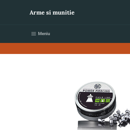
Sari
la
Arme si munitie
conținut
Navigare pe site
Meniu