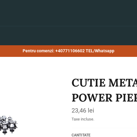
Pentru comenzi: +40771106602 TEL/Whatsapp
CUTIE META
POWER PIER
Preț
23,46 lei
obișnuit
Taxe incluse.
CANTITATE