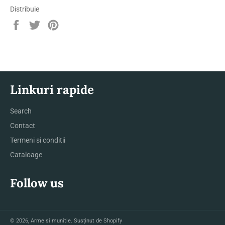
Distribuie
Distribuie
Trimite
Pin
pe
Tweet
pe
Facebook
pe
Pinterest
Twitter
Linkuri rapide
Search
Contact
Termeni si conditii
Cataloage
Follow us
© 2026,
Arme si munitie
. Susținut de Shopify