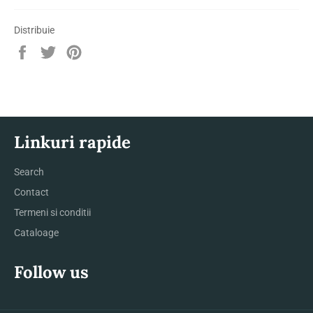
Distribuie
Distribuie
Trimite
Pin
pe
Tweet
pe
Facebook
pe
Pinterest
Twitter
Linkuri rapide
Search
Contact
Termeni si conditii
Cataloage
Follow us