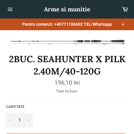
Sari
Arme si munitie
Co
la
conținut
Navigare
pe
site
Pentru comenzi: +40771106602 TEL/Whatsapp
Închid
2BUC. SEAHUNTER X PILK
2.40M/40-120G
Preț
196,10 lei
obișnuit
Taxe incluse.
CANTITATE
−
+