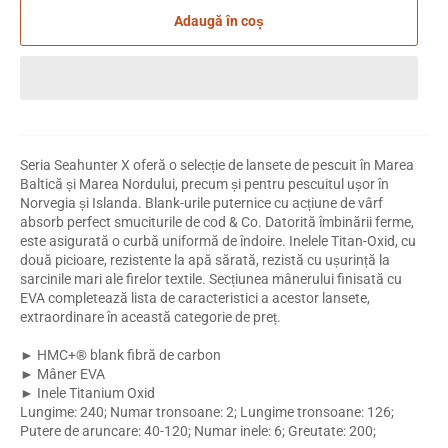
Adaugă în coș
Seria Seahunter X oferă o selecție de lansete de pescuit în Marea
Baltică și Marea Nordului, precum și pentru pescuitul ușor în
Norvegia și Islanda. Blank-urile puternice cu acțiune de vârf
absorb perfect smuciturile de cod & Co. Datorită îmbinării ferme,
este asigurată o curbă uniformă de îndoire. Inelele Titan-Oxid, cu
două picioare, rezistente la apă sărată, rezistă cu ușurință la
sarcinile mari ale firelor textile. Secțiunea mânerului finisată cu
EVA completează lista de caracteristici a acestor lansete,
extraordinare în această categorie de preț.
► HMC+® blank fibră de carbon
► Mâner EVA
► Inele Titanium Oxid
Lungime: 240; Numar tronsoane: 2; Lungime tronsoane: 126;
Putere de aruncare: 40-120; Numar inele: 6; Greutate: 200;