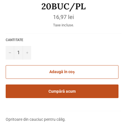
20BUC/PL
Preț
16,97 lei
obișnuit
Taxe incluse.
CANTITATE
−
+
Adaugă în coș
Cumpără acum
Opritoare din cauciuc pentru câlig.