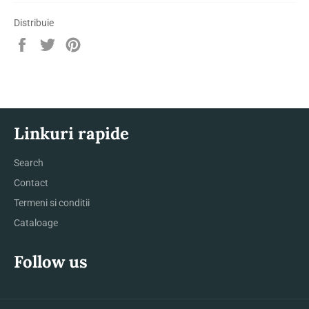
Distribuie
Distribuie
Trimite
Pin
pe
Tweet
pe
Facebook
pe
Pinterest
Twitter
Linkuri rapide
Search
Contact
Termeni si conditii
Cataloage
Follow us