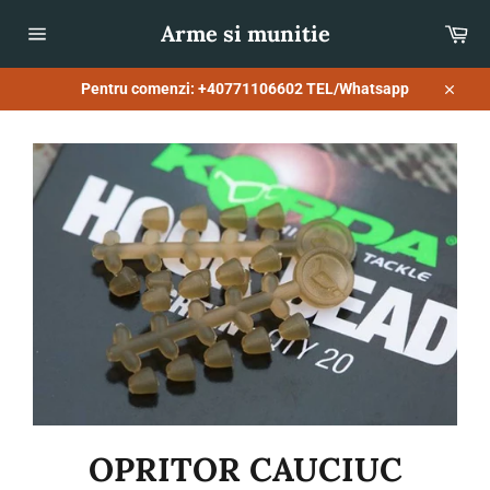
Sari
Arme si munitie
Co
la
conținut
Navigare
pe
site
Pentru comenzi: +40771106602 TEL/Whatsapp
Închid
OPRITOR CAUCIUC